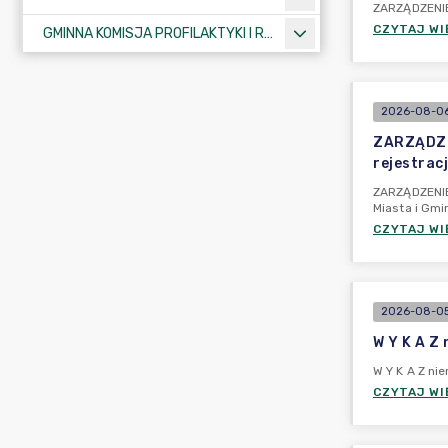
ZARZĄDZENIE 
CZYTAJ WI
GMINNA KOMISJA PROFILAKTYKI I ROZWIĄZYWANIA PROBLEMÓW ALKOHOLOWYCH
2026-08-06
ZARZĄDZEN
rejestrac
ZARZĄDZENIE 
Miasta i Gmi
CZYTAJ WI
2026-08-05 
W Y K A Z
W Y K A Z n
CZYTAJ WI