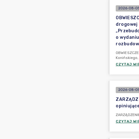
2026-08-05
OBWIESZCZ
drogowej 
„Przebudo
o wydaniu
rozbudowi
OBWIESZCZENI
Konińskiego,
CZYTAJ WI
2026-08-05
ZARZĄDZEN
opiniujące
ZARZĄDZENIE 
CZYTAJ WI