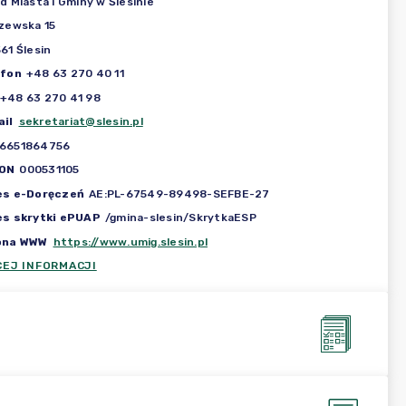
d Miasta i Gminy w Ślesinie
zewska 15
61 Ślesin
efon
+48 63 270 40 11
+48 63 270 41 98
il
sekretariat@slesin.pl
6651864756
ON
000531105
es e-Doręczeń
AE:PL-67549-89498-SEFBE-27
es skrytki ePUAP
/gmina-slesin/SkrytkaESP
ona WWW
https://www.umig.slesin.pl
CEJ INFORMACJI