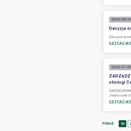
2026-08-04
Decyzja ś
Decyzja śro
CZYTAJ WI
2026-07-30
ZARZĄDZEN
obsługi C
ZARZĄDZENIE
Jednostek S
CZYTAJ WI
POKAŻ
:
10