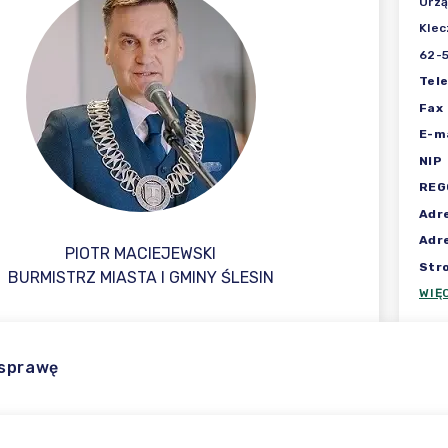
Urzą
Klec
62-5
Tel
Fax
E-ma
NIP
REG
Adr
Adr
PIOTR MACIEJEWSKI
Str
BURMISTRZ MIASTA I GMINY ŚLESIN
WIĘ
 sprawę