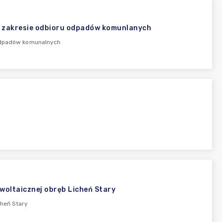
 w zakresie odbioru odpadów komunlanych
 odpadów komunalnych
oltaicznej obręb Licheń Stary
cheń Stary