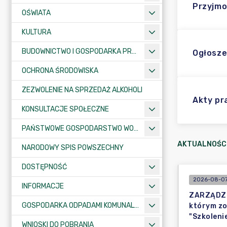
Przyjmo
OŚWIATA
KULTURA
BUDOWNICTWO I GOSPODARKA PRZESTRZENNA
Ogłosze
OCHRONA ŚRODOWISKA
ZEZWOLENIE NA SPRZEDAŻ ALKOHOLI
Akty p
KONSULTACJE SPOŁECZNE
PAŃSTWOWE GOSPODARSTWO WODNE WODY POLSKIE
AKTUALNOŚC
NARODOWY SPIS POWSZECHNY
DOSTĘPNOŚĆ
2026-08-07
INFORMACJE
ZARZĄDZEN
GOSPODARKA ODPADAMI KOMUNALNYMI
którym zo
"Szkoleni
WNIOSKI DO POBRANIA