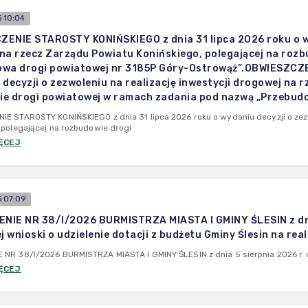
 10:04
ENIE STAROSTY KONIŃSKIEGO z dnia 31 lipca 2026 roku o wyd
na rzecz Zarządu Powiatu Konińskiego, polegającej na roz
wa drogi powiatowej nr 3185P Góry-Ostrowąż”.OBWIESZCZE
 decyzji o zezwoleniu na realizację inwestycji drogowej na 
e drogi powiatowej w ramach zadania pod nazwą „Przebudo
E STAROSTY KONIŃSKIEGO z dnia 31 lipca 2026 roku o wydaniu decyzji o zezw
 polegającej na rozbudowie drogi
ĘCEJ
 07:09
IE NR 38/I/2026 BURMISTRZA MIASTA I GMINY ŚLESIN z dnia 
j wnioski o udzielenie dotacji z budżetu Gminy Ślesin na re
NR 38/I/2026 BURMISTRZA MIASTA I GMINY ŚLESIN z dnia 5 sierpnia 2026 r. w s
ĘCEJ