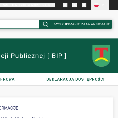
TRAST DLA OSÓB SŁABOWIDZĄCYCH
PL
WYSZUKIWANIE ZAAWANSOWANE
i Publicznej [ BIP ]
YFROWA
DEKLARACJA DOSTĘPNOŚCI
FORMACJE