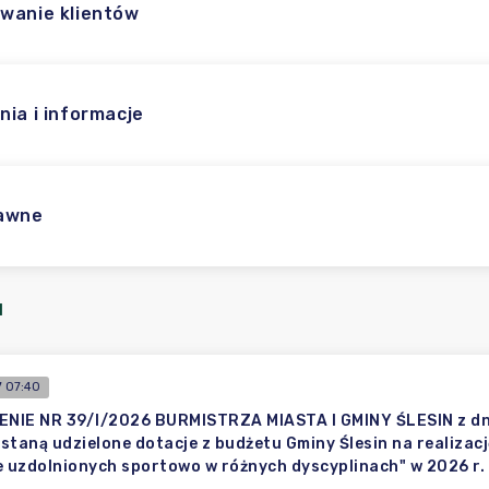
wanie klientów
nia i informacje
rawne
I
 07:40
IE NR 39/I/2026 BURMISTRZA MIASTA I GMINY ŚLESIN z dnia
staną udzielone dotacje z budżetu Gminy Ślesin na realizac
e uzdolnionych sportowo w różnych dyscyplinach" w 2026 r.