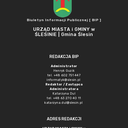
Biuletyn Informacji Publicznej [ BIP ]
URZĄD MIASTA i GMINY w
ŚLESINIE | Gmina Ślesin
REDAKCJA BIP
Administrator
Henryk Guzik
tel. +48 602 751 447
informatyk@slesin.pl
Redaktor / Zastępca
Administratora
Katarzyna Dul
tel. +48 63 270 40 11
katarzyna.dul@slesin.pl
ADRES REDAKCJI