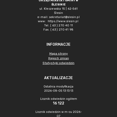
URZĄD MIASTA i GMINY w
ŚLESINIE
ul. Kleczewska 15 | 62-561
Ślesin
e-mail:
sekretariat@slesin.pl
www:
https://www.slesin.pl
Tel. ( 63 ) 270 40 11
Fax. ( 63 ) 270 41 98
INFORMACJE
Mapa strony
Rejestr zmian
Statystyki odwiedzin
AKTUALIZACJE
Ostatnia modyfikacja
2026-08-05 13:13:13
Licznik odwiedzin ogółem
16 122
Licznik odwiedzin w m-cu 2026-
07