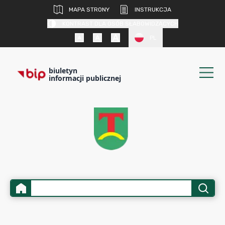
MAPA STRONY
INSTRUKCJA
KONTRAST DLA OSÓB SŁABOWIDZĄCYCH
PL
biuletyn
informacji publicznej