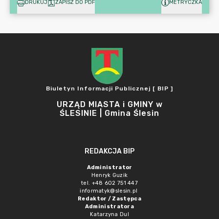
DRUKUJ
ZAPISZ DO PDF
METRYCZKA
Biuletyn Informacji Publicznej [ BIP ]
URZĄD MIASTA i GMINY w
ŚLESINIE | Gmina Ślesin
REDAKCJA BIP
Administrator
Henryk Guzik
tel. +48 602 751 447
informatyk@slesin.pl
Redaktor / Zastępca
Administratora
Katarzyna Dul