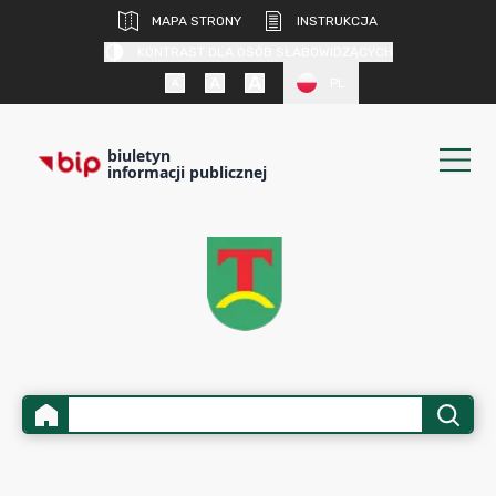
MAPA STRONY
INSTRUKCJA
KONTRAST DLA OSÓB SŁABOWIDZĄCYCH
PL
biuletyn
informacji publicznej