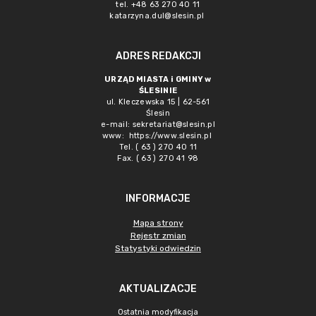
tel. +48 63 270 40 11
katarzyna.dul@slesin.pl
ADRES REDAKCJI
URZĄD MIASTA i GMINY w
ŚLESINIE
ul. Kleczewska 15 | 62-561
Ślesin
e-mail:
sekretariat@slesin.pl
www:
https://www.slesin.pl
Tel. ( 63 ) 270 40 11
Fax. ( 63 ) 270 41 98
INFORMACJE
Mapa strony
Rejestr zmian
Statystyki odwiedzin
AKTUALIZACJE
Ostatnia modyfikacja