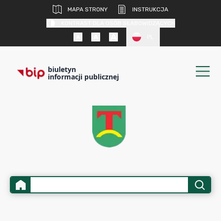
MAPA STRONY
INSTRUKCJA
KONTRAST DLA OSÓB SŁABOWIDZĄCYCH
PL
biuletyn
informacji publicznej