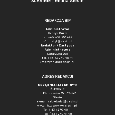
ŚLESINIE | Gmina Ślesin
REDAKCJA BIP
Administrator
Henryk Guzik
tel. +48 602 751 447
informatyk@slesin.pl
Redaktor / Zastępca
Administratora
Katarzyna Dul
tel. +48 63 270 40 11
katarzyna.dul@slesin.pl
ADRES REDAKCJI
URZĄD MIASTA i GMINY w
ŚLESINIE
ul. Kleczewska 15 | 62-561
Ślesin
e-mail:
sekretariat@slesin.pl
www:
https://www.slesin.pl
Tel. ( 63 ) 270 40 11
Fax. ( 63 ) 270 41 98