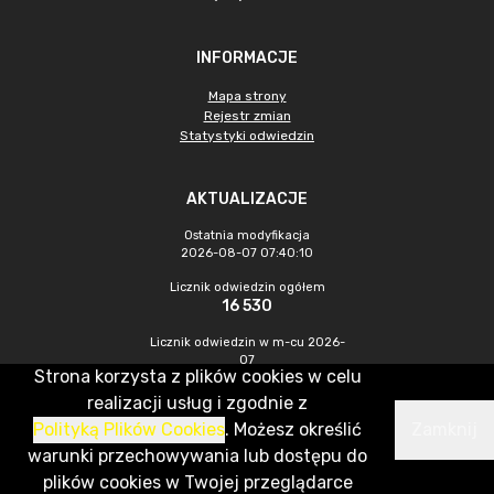
INFORMACJE
Mapa strony
Rejestr zmian
Statystyki odwiedzin
AKTUALIZACJE
Ostatnia modyfikacja
2026-08-07 07:40:10
Licznik odwiedzin ogółem
16 530
Licznik odwiedzin w m-cu 2026-
07
Strona korzysta z plików cookies w celu
970
realizacji usług i zgodnie z
Polityką Plików Cookies
. Możesz określić
Zamknij
CMS & Hosting: Nefeni Sp. z o.o.
warunki przechowywania lub dostępu do
plików cookies w Twojej przeglądarce