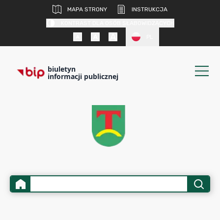
MAPA STRONY
INSTRUKCJA
KONTRAST DLA OSÓB SŁABOWIDZĄCYCH
PL
biuletyn
informacji publicznej