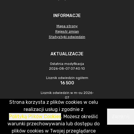
INFORMACJE
Mapa strony
Rejestr zmian
Statystyki odwiedzin
AKTUALIZACJE
Ostatnia modyfikacja
2026-08-07 07:40:10
Licznik odwiedzin ogółem
16 500
Licznik odwiedzin w m-cu 2026-
07
Strona korzysta z plików cookies w celu
940
realizacji usług i zgodnie z
Polityką Plików Cookies
. Możesz określić
Zamknij
CMS & Hosting: Nefeni Sp. z o.o.
warunki przechowywania lub dostępu do
plików cookies w Twojej przeglądarce