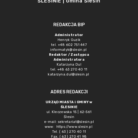
ŚLESINIE | Gmina Ślesin
REDAKCJA BIP
Administrator
Henryk Guzik
tel. +48 602 751 447
informatyk@slesin.pl
Redaktor / Zastępca
Administratora
Katarzyna Dul
tel. +48 63 270 40 11
katarzyna.dul@slesin.pl
ADRES REDAKCJI
URZĄD MIASTA i GMINY w
ŚLESINIE
ul. Kleczewska 15 | 62-561
Ślesin
e-mail:
sekretariat@slesin.pl
www:
https://www.slesin.pl
Tel. ( 63 ) 270 40 11
Fax. ( 63 ) 270 41 98