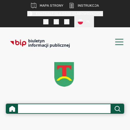
MAPA STRONY
INSTRUKCJA
KONTRAST DLA OSÓB SŁABOWIDZĄCYCH
PL
biuletyn
informacji publicznej