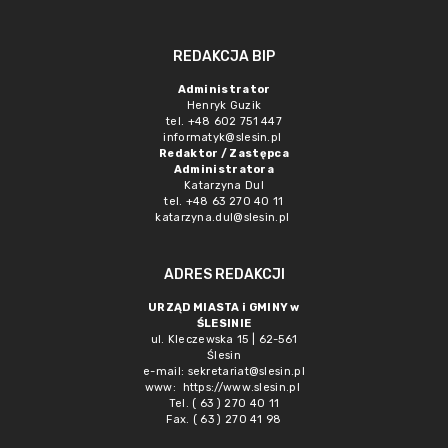
REDAKCJA BIP
Administrator
Henryk Guzik
tel. +48 602 751 447
informatyk@slesin.pl
Redaktor / Zastępca
Administratora
Katarzyna Dul
tel. +48 63 270 40 11
katarzyna.dul@slesin.pl
ADRES REDAKCJI
URZĄD MIASTA i GMINY w
ŚLESINIE
ul. Kleczewska 15 | 62-561
Ślesin
e-mail:
sekretariat@slesin.pl
www:
https://www.slesin.pl
Tel. ( 63 ) 270 40 11
Fax. ( 63 ) 270 41 98