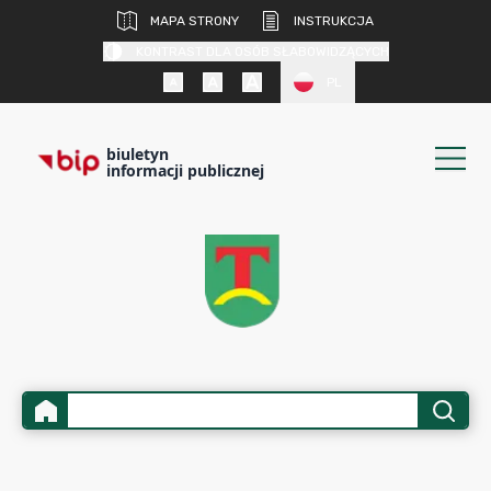
MAPA STRONY
INSTRUKCJA
KONTRAST DLA OSÓB SŁABOWIDZĄCYCH
PL
biuletyn
informacji publicznej