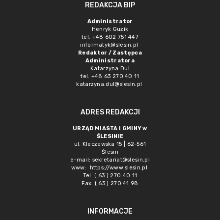
REDAKCJA BIP
Administrator
Henryk Guzik
tel. +48 602 751 447
informatyk@slesin.pl
Redaktor / Zastępca
Administratora
Katarzyna Dul
tel. +48 63 270 40 11
katarzyna.dul@slesin.pl
ADRES REDAKCJI
URZĄD MIASTA i GMINY w
ŚLESINIE
ul. Kleczewska 15 | 62-561
Ślesin
e-mail:
sekretariat@slesin.pl
www:
https://www.slesin.pl
Tel. ( 63 ) 270 40 11
Fax. ( 63 ) 270 41 98
INFORMACJE