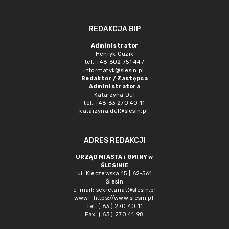
REDAKCJA BIP
Administrator
Henryk Guzik
tel. +48 602 751 447
informatyk@slesin.pl
Redaktor / Zastępca
Administratora
Katarzyna Dul
tel. +48 63 270 40 11
katarzyna.dul@slesin.pl
ADRES REDAKCJI
URZĄD MIASTA i GMINY w
ŚLESINIE
ul. Kleczewska 15 | 62-561
Ślesin
e-mail:
sekretariat@slesin.pl
www:
https://www.slesin.pl
Tel. ( 63 ) 270 40 11
Fax. ( 63 ) 270 41 98