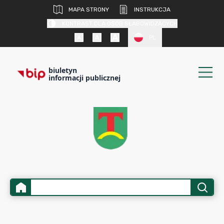
MAPA STRONY
INSTRUKCJA
KONTRAST DLA OSÓB SŁABOWIDZĄCYCH
PL
biuletyn
informacji publicznej