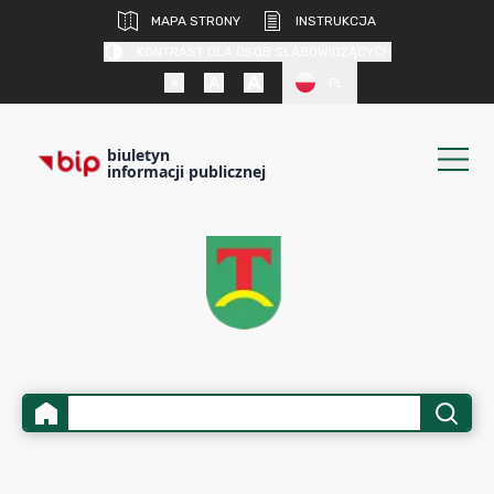
MAPA STRONY
INSTRUKCJA
KONTRAST DLA OSÓB SŁABOWIDZĄCYCH
PL
biuletyn
informacji publicznej