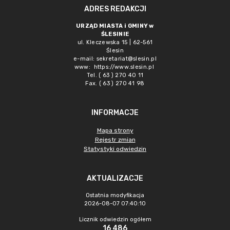
ADRES REDAKCJI
URZĄD MIASTA i GMINY w
ŚLESINIE
ul. Kleczewska 15 | 62-561
Ślesin
e-mail:
sekretariat@slesin.pl
www:
https://www.slesin.pl
Tel. ( 63 ) 270 40 11
Fax. ( 63 ) 270 41 98
INFORMACJE
Mapa strony
Rejestr zmian
Statystyki odwiedzin
AKTUALIZACJE
Ostatnia modyfikacja
2026-08-07 07:40:10
Licznik odwiedzin ogółem
16 486