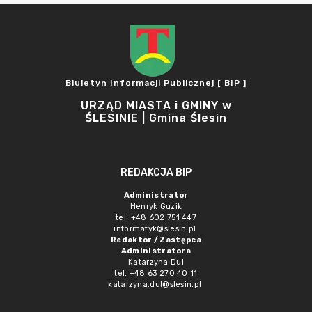
Biuletyn Informacji Publicznej [ BIP ]
URZĄD MIASTA i GMINY w
ŚLESINIE | Gmina Ślesin
REDAKCJA BIP
Administrator
Henryk Guzik
tel. +48 602 751 447
informatyk@slesin.pl
Redaktor / Zastępca
Administratora
Katarzyna Dul
tel. +48 63 270 40 11
katarzyna.dul@slesin.pl