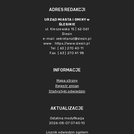
ADRES REDAKCJI
URZĄD MIASTA i GMINY w
ŚLESINIE
ul. Kleczewska 15 | 62-561
Ślesin
e-mail:
sekretariat@slesin.pl
www:
https://www.slesin.pl
Tel. ( 63 ) 270 40 11
Fax. ( 63 ) 270 41 98
INFORMACJE
Mapa strony
Rejestr zmian
Statystyki odwiedzin
AKTUALIZACJE
Ostatnia modyfikacja
2026-08-07 07:40:10
Licznik odwiedzin ogółem