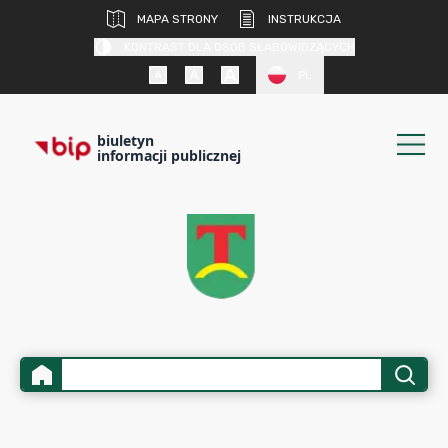
MAPA STRONY
INSTRUKCJA
KONTRAST DLA OSÓB SŁABOWIDZĄCYCH
PL
biuletyn
informacji publicznej