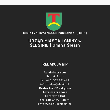
Biuletyn Informacji Publicznej [ BIP ]
URZĄD MIASTA i GMINY w
ŚLESINIE | Gmina Ślesin
REDAKCJA BIP
Administrator
Henryk Guzik
tel. +48 602 751 447
informatyk@slesin.pl
Redaktor / Zastępca
Administratora
Katarzyna Dul
tel. +48 63 270 40 11
katarzyna.dul@slesin.pl