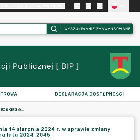
TRAST DLA OSÓB SŁABOWIDZĄCYCH
PL
WYSZUKIWANIE ZAAWANSOWANE
i Publicznej [ BIP ]
YFROWA
DEKLARACJA DOSTĘPNOŚCI
UCHWAŁA NR 25/V/24 RADY MIEJSKIEJ GMINY ŚLESIN Z DNIA 14 SIERPNIA 2024 R. W SPRAWIE ZMIANY WIELOLETNIEJ PROGNOZY FINANSOWEJ MIASTA I GMINY ŚLESIN NA LATA 2024-2045.
a 14 sierpnia 2024 r. w sprawie zmiany
 na lata 2024-2045.