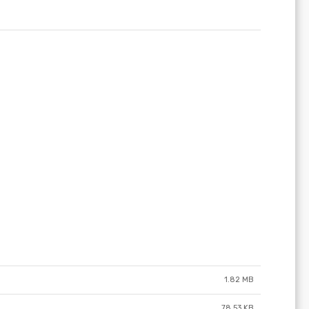
1.82 MB
78.53 KB