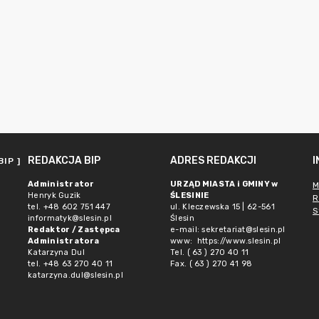
REDAKCJA BIP
ADRES REDAKCJI
BIP ]
Administrator
URZĄD MIASTA i GMINY w
M
Henryk Guzik
ŚLESINIE
R
tel. +48 602 751 447
ul. Kleczewska 15 | 62-561
S
informatyk@slesin.pl
Ślesin
Redaktor / Zastępca
e-mail:
sekretariat@slesin.pl
Administratora
www:
https://www.slesin.pl
Katarzyna Dul
Tel. ( 63 ) 270 40 11
tel. +48 63 270 40 11
Fax. ( 63 ) 270 41 98
katarzyna.dul@slesin.pl