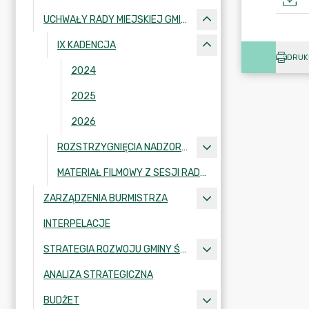
UCHWAŁY RADY MIEJSKIEJ GMINY ŚLESIN
IX KADENCJA
DRUK
2024
2025
2026
ROZSTRZYGNIĘCIA NADZORCZE
MATERIAŁ FILMOWY Z SESJI RADY MIEJSKIEJ GMINY ŚLESIN
ZARZĄDZENIA BURMISTRZA
INTERPELACJE
STRATEGIA ROZWOJU GMINY ŚLESIN
ANALIZA STRATEGICZNA
BUDŻET