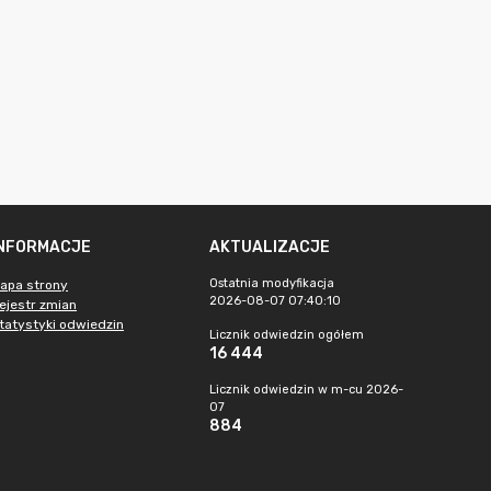
INFORMACJE
AKTUALIZACJE
Ostatnia modyfikacja
apa strony
2026-08-07 07:40:10
ejestr zmian
tatystyki odwiedzin
Licznik odwiedzin ogółem
16 444
Licznik odwiedzin w m-cu 2026-
07
884