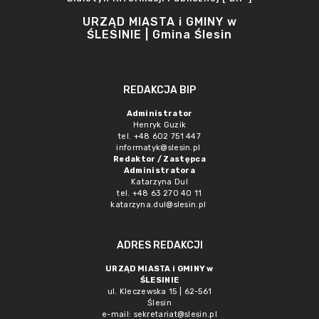
URZĄD MIASTA i GMINY w
ŚLESINIE | Gmina Ślesin
REDAKCJA BIP
Administrator
Henryk Guzik
tel. +48 602 751 447
informatyk@slesin.pl
Redaktor / Zastępca
Administratora
Katarzyna Dul
tel. +48 63 270 40 11
katarzyna.dul@slesin.pl
ADRES REDAKCJI
URZĄD MIASTA i GMINY w
ŚLESINIE
ul. Kleczewska 15 | 62-561
Ślesin
e-mail:
sekretariat@slesin.pl