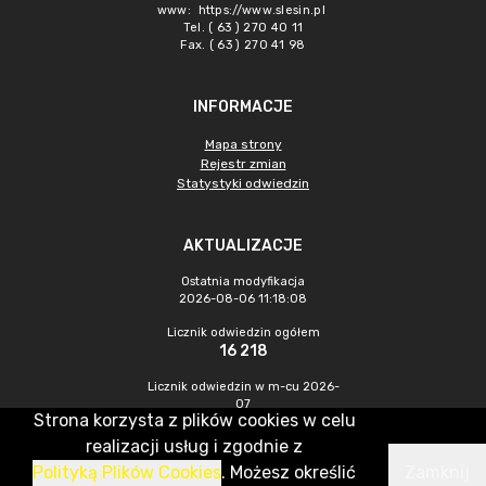
www:
https://www.slesin.pl
Tel. ( 63 ) 270 40 11
Fax. ( 63 ) 270 41 98
INFORMACJE
Mapa strony
Rejestr zmian
Statystyki odwiedzin
AKTUALIZACJE
Ostatnia modyfikacja
2026-08-06 11:18:08
Licznik odwiedzin ogółem
16 218
Licznik odwiedzin w m-cu 2026-
07
Strona korzysta z plików cookies w celu
658
realizacji usług i zgodnie z
Polityką Plików Cookies
. Możesz określić
Zamknij
CMS & Hosting: Nefeni Sp. z o.o.