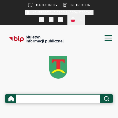
MAPA STRONY
INSTRUKCJA
KONTRAST DLA OSÓB SŁABOWIDZĄCYCH
PL
biuletyn
informacji publicznej