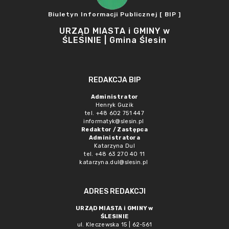
Biuletyn Informacji Publicznej [ BIP ]
URZĄD MIASTA i GMINY w
ŚLESINIE | Gmina Ślesin
REDAKCJA BIP
Administrator
Henryk Guzik
tel. +48 602 751 447
informatyk@slesin.pl
Redaktor / Zastępca
Administratora
Katarzyna Dul
tel. +48 63 270 40 11
katarzyna.dul@slesin.pl
ADRES REDAKCJI
URZĄD MIASTA i GMINY w
ŚLESINIE
ul. Kleczewska 15 | 62-561