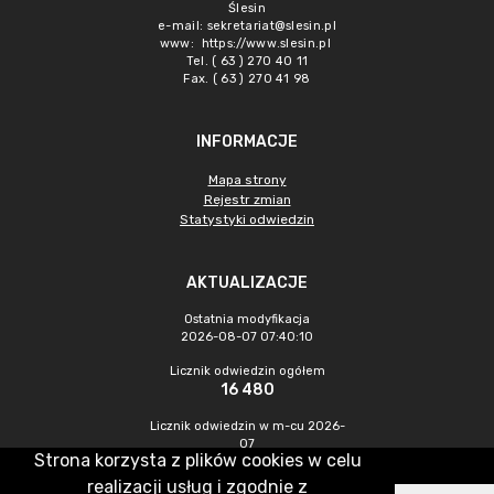
Ślesin
e-mail:
sekretariat@slesin.pl
www:
https://www.slesin.pl
Tel. ( 63 ) 270 40 11
Fax. ( 63 ) 270 41 98
INFORMACJE
Mapa strony
Rejestr zmian
Statystyki odwiedzin
AKTUALIZACJE
Ostatnia modyfikacja
2026-08-07 07:40:10
Licznik odwiedzin ogółem
16 480
Licznik odwiedzin w m-cu 2026-
07
Strona korzysta z plików cookies w celu
920
realizacji usług i zgodnie z