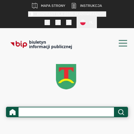
MAPA STRONY
INSTRUKCJA
KONTRAST DLA OSÓB SŁABOWIDZĄCYCH
PL
biuletyn
informacji publicznej