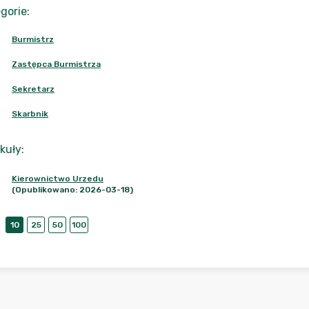
gorie
:
Burmistrz
Zastępca Burmistrza
Sekretarz
Skarbnik
kuły
:
Kierownictwo Urzedu
(Opublikowano: 2026-03-18)
10
25
50
100