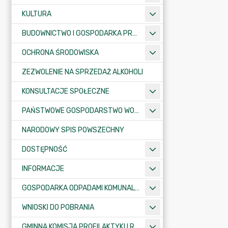
KULTURA
BUDOWNICTWO I GOSPODARKA PRZESTRZENNA
OCHRONA ŚRODOWISKA
ZEZWOLENIE NA SPRZEDAŻ ALKOHOLI
KONSULTACJE SPOŁECZNE
PAŃSTWOWE GOSPODARSTWO WODNE WODY POLSKIE
NARODOWY SPIS POWSZECHNY
DOSTĘPNOŚĆ
INFORMACJE
GOSPODARKA ODPADAMI KOMUNALNYMI
WNIOSKI DO POBRANIA
GMINNA KOMISJA PROFILAKTYKI I ROZWIĄZYWANIA PROBLEMÓW ALKOHOLOWYCH