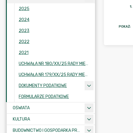
1
.
2025
2024
POKAŻ
:
2023
2022
2021
UCHWAŁA NR 180/XX/25 RADY MIEJSKIEJ GMINY ŚLESIN Z DNIA 27 PAŹDZIERNIKA 2025 R. W SPRAWIE OBNIŻENIA CENY SKUPU ŻYTA STANOWIĄCEJ PODSTAWĘ WYMIARU PODATKU ROLNEGO NA 2026 ROK
UCHWAŁA NR 179/XX/25 RADY MIEJSKIEJ GMINY ŚLESIN Z DNIA 27 PAŹDZIERNIKA 2025 R. W SPRAWIE STAWEK PODATKU OD NIERUCHOMOŚCI NA 2026 ROK
DOKUMENTY PODATKOWE
FORMULARZE PODATKOWE
OŚWIATA
KULTURA
BUDOWNICTWO I GOSPODARKA PRZESTRZENNA