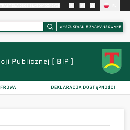
TRAST DLA OSÓB SŁABOWIDZĄCYCH
PL
WYSZUKIWANIE ZAAWANSOWANE
i Publicznej [ BIP ]
YFROWA
DEKLARACJA DOSTĘPNOŚCI