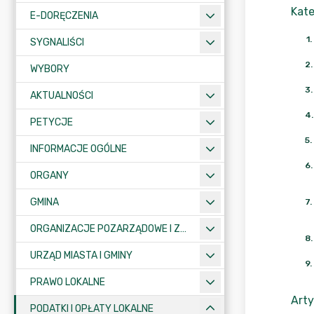
Kate
E-DORĘCZENIA
1
.
SYGNALIŚCI
2
.
WYBORY
3
.
AKTUALNOŚCI
4
.
PETYCJE
5
.
INFORMACJE OGÓLNE
6
.
ORGANY
GMINA
7
.
ORGANIZACJE POZARZĄDOWE I ZWIĄZKI MIĘDZYGMINNE
8
.
URZĄD MIASTA I GMINY
9
.
PRAWO LOKALNE
Arty
PODATKI I OPŁATY LOKALNE