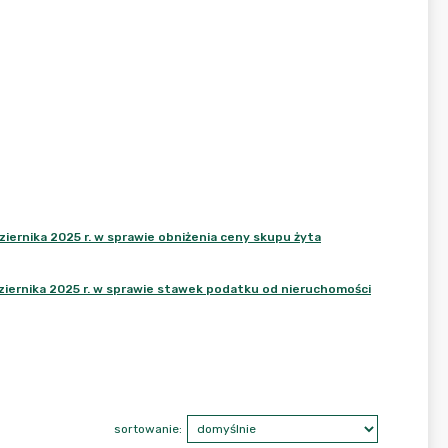
ernika 2025 r. w sprawie obniżenia ceny skupu żyta
ernika 2025 r. w sprawie stawek podatku od nieruchomości
sortowanie: