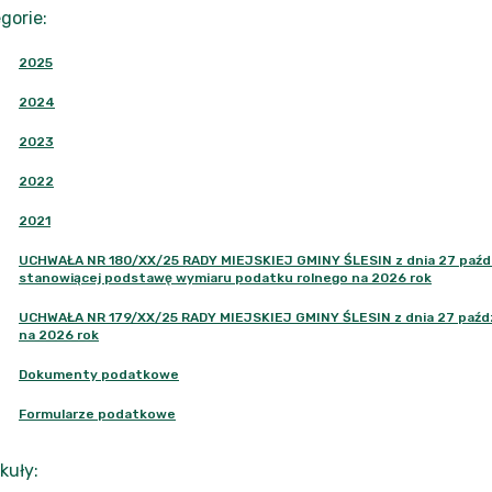
gorie
:
2025
2024
2023
2022
2021
UCHWAŁA NR 180/XX/25 RADY MIEJSKIEJ GMINY ŚLESIN z dnia 27 paździ
stanowiącej podstawę wymiaru podatku rolnego na 2026 rok
UCHWAŁA NR 179/XX/25 RADY MIEJSKIEJ GMINY ŚLESIN z dnia 27 paździ
na 2026 rok
Dokumenty podatkowe
Formularze podatkowe
kuły
: