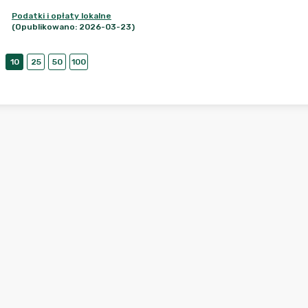
Podatki i opłaty lokalne
(Opublikowano: 2026-03-23)
10
25
50
100