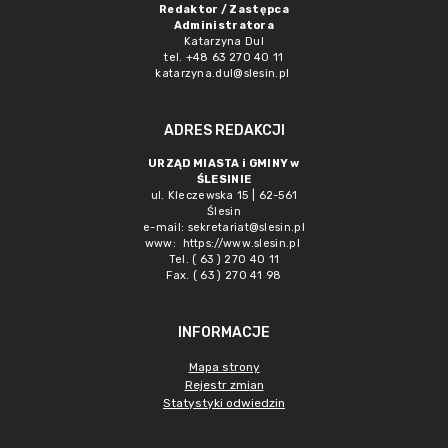
Redaktor / Zastępca
Administratora
Katarzyna Dul
tel. +48 63 270 40 11
katarzyna.dul@slesin.pl
ADRES REDAKCJI
URZĄD MIASTA i GMINY w
ŚLESINIE
ul. Kleczewska 15 | 62-561
Ślesin
e-mail:
sekretariat@slesin.pl
www:
https://www.slesin.pl
Tel. ( 63 ) 270 40 11
Fax. ( 63 ) 270 41 98
INFORMACJE
Mapa strony
Rejestr zmian
Statystyki odwiedzin