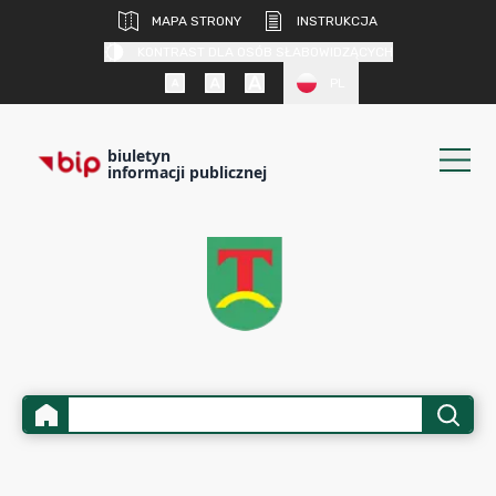
MAPA STRONY
INSTRUKCJA
KONTRAST DLA OSÓB SŁABOWIDZĄCYCH
PL
biuletyn
informacji publicznej