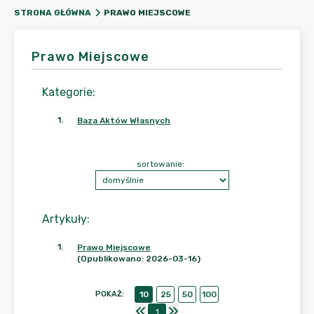
PRAWO MIEJSCOWE
STRONA GŁÓWNA
Prawo Miejscowe
Kategorie
:
1
.
Baza Aktów Własnych
sortowanie:
Artykuły
:
1
.
Prawo Miejscowe
(Opublikowano: 2026-03-16)
POKAŻ
:
10
25
50
100
1