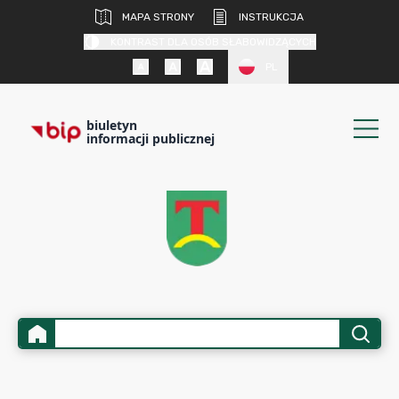
MAPA STRONY
INSTRUKCJA
KONTRAST DLA OSÓB SŁABOWIDZĄCYCH
PL
biuletyn
informacji publicznej