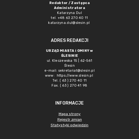
Redaktor / Zastępca
Administratora
Katarzyna Dul
tel. +48 63 270 40 11
katarzyna.dul@slesin.pl
ADRES REDAKCJI
URZĄD MIASTA i GMINY w
ŚLESINIE
ul. Kleczewska 15 | 62-561
Ślesin
e-mail:
sekretariat@slesin.pl
www:
https://www.slesin.pl
Tel. ( 63 ) 270 40 11
Fax. ( 63 ) 270 41 98
INFORMACJE
Mapa strony
Rejestr zmian
Statystyki odwiedzin