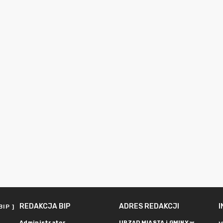
REDAKCJA BIP
ADRES REDAKCJI
BIP ]
Administrator
URZĄD MIASTA i GMINY w