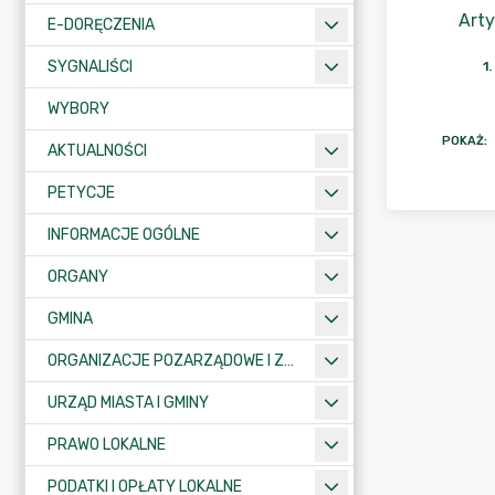
Arty
E-DORĘCZENIA
SYGNALIŚCI
1
.
WYBORY
POKAŻ
:
AKTUALNOŚCI
PETYCJE
INFORMACJE OGÓLNE
ORGANY
GMINA
ORGANIZACJE POZARZĄDOWE I ZWIĄZKI MIĘDZYGMINNE
URZĄD MIASTA I GMINY
PRAWO LOKALNE
PODATKI I OPŁATY LOKALNE