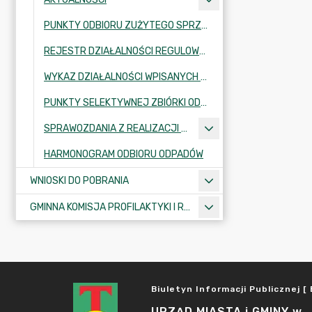
PUNKTY ODBIORU ZUŻYTEGO SPRZĘTU ELEKTRYCZNEGO NA TERENIE GMINY ŚLESIN
REJESTR DZIAŁALNOŚCI REGULOWANEJ W ZAKRESIE ODBIERANIA ODPADÓW KOMUNALNYCH OD WŁAŚCICIELI
WYKAZ DZIAŁALNOŚCI WPISANYCH DO REJESTRU DZIAŁALNOŚCI REGULOWANEJ W ZAKRESIE ODBIORU ODPADÓW KOMUNLANYCH
PUNKTY SELEKTYWNEJ ZBIÓRKI ODPADÓW KOMUNALNYCH
SPRAWOZDANIA Z REALIZACJI ZADAŃ Z ZAKRESU GOSPODARKI ODPADAMI KOMUNALNYMI
HARMONOGRAM ODBIORU ODPADÓW
WNIOSKI DO POBRANIA
GMINNA KOMISJA PROFILAKTYKI I ROZWIĄZYWANIA PROBLEMÓW ALKOHOLOWYCH
Biuletyn Informacji Publicznej [ 
URZĄD MIASTA i GMINY w