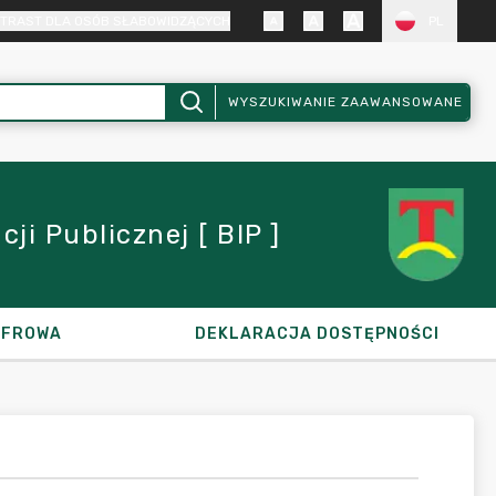
TRAST DLA OSÓB SŁABOWIDZĄCYCH
PL
WYSZUKIWANIE ZAAWANSOWANE
i Publicznej [ BIP ]
YFROWA
DEKLARACJA DOSTĘPNOŚCI