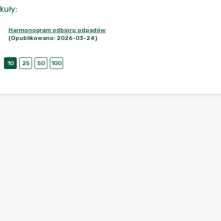
kuły
:
Harmonogram odbioru odpadów
(Opublikowano: 2026-03-24)
10
25
50
100