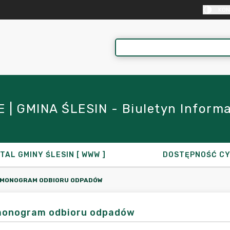
KON
| GMINA ŚLESIN - Biuletyn Informacj
TAL GMINY ŚLESIN [ WWW ]
DOSTĘPNOŚĆ C
MONOGRAM ODBIORU ODPADÓW
onogram odbioru odpadów