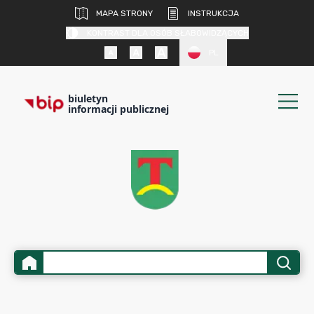
MAPA STRONY
INSTRUKCJA
KONTRAST DLA OSÓB SŁABOWIDZĄCYCH
PL
biuletyn
informacji publicznej