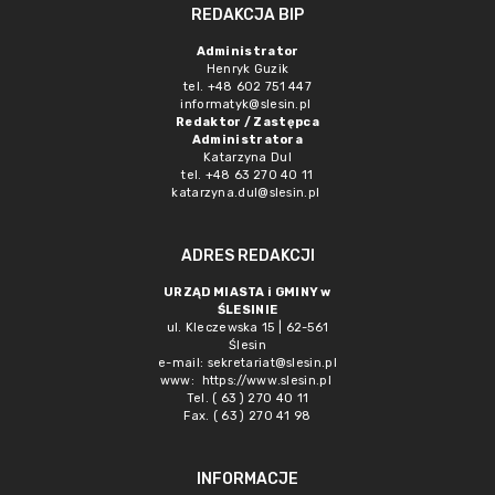
REDAKCJA BIP
Administrator
Henryk Guzik
tel. +48 602 751 447
informatyk@slesin.pl
Redaktor / Zastępca
Administratora
Katarzyna Dul
tel. +48 63 270 40 11
katarzyna.dul@slesin.pl
ADRES REDAKCJI
URZĄD MIASTA i GMINY w
ŚLESINIE
ul. Kleczewska 15 | 62-561
Ślesin
e-mail:
sekretariat@slesin.pl
www:
https://www.slesin.pl
Tel. ( 63 ) 270 40 11
Fax. ( 63 ) 270 41 98
INFORMACJE