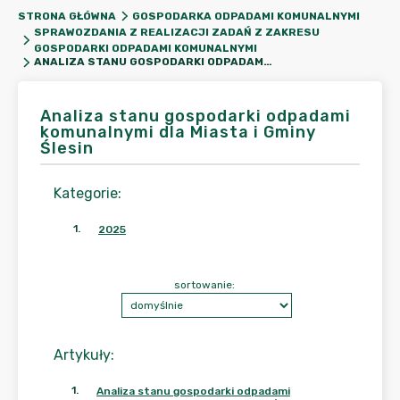
STRONA GŁÓWNA
GOSPODARKA ODPADAMI KOMUNALNYMI
SPRAWOZDANIA Z REALIZACJI ZADAŃ Z ZAKRESU
GOSPODARKI ODPADAMI KOMUNALNYMI
ANALIZA STANU GOSPODARKI ODPADAMI KOMUNALNYMI DLA MIASTA I GMINY ŚLESIN
Analiza stanu gospodarki odpadami
komunalnymi dla Miasta i Gminy
Ślesin
Kategorie
:
1
.
2025
sortowanie:
Artykuły
:
1
.
Analiza stanu gospodarki odpadami