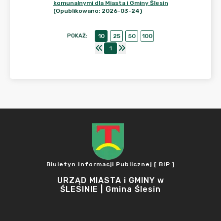
komunalnymi dla Miasta i Gminy Ślesin
(Opublikowano: 2026-03-24)
POKAŻ
:
10
25
50
100
1
Biuletyn Informacji Publicznej [ BIP ]
URZĄD MIASTA i GMINY w
ŚLESINIE | Gmina Ślesin