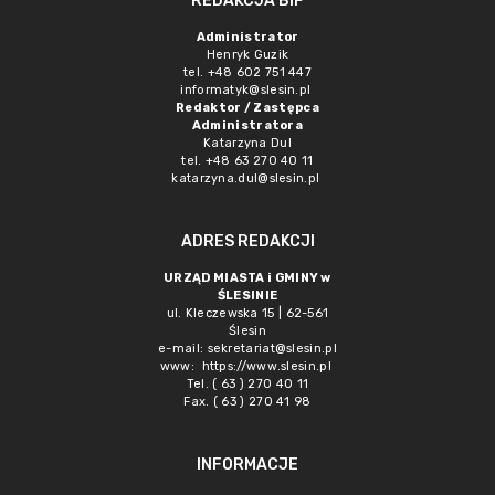
REDAKCJA BIP
Administrator
Henryk Guzik
tel. +48 602 751 447
informatyk@slesin.pl
Redaktor / Zastępca
Administratora
Katarzyna Dul
tel. +48 63 270 40 11
katarzyna.dul@slesin.pl
ADRES REDAKCJI
URZĄD MIASTA i GMINY w
ŚLESINIE
ul. Kleczewska 15 | 62-561
Ślesin
e-mail:
sekretariat@slesin.pl
www:
https://www.slesin.pl
Tel. ( 63 ) 270 40 11
Fax. ( 63 ) 270 41 98
INFORMACJE