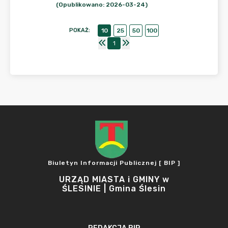
(Opublikowano: 2026-03-24)
POKAŻ
:
10
25
50
100
1
Biuletyn Informacji Publicznej [ BIP ]
URZĄD MIASTA i GMINY w
ŚLESINIE | Gmina Ślesin