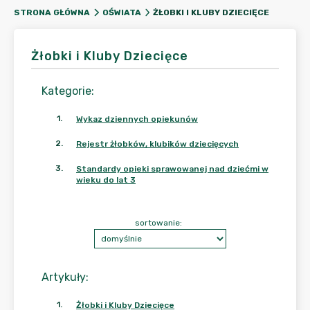
ŻŁOBKI I KLUBY DZIECIĘCE
STRONA GŁÓWNA
OŚWIATA
Żłobki i Kluby Dziecięce
Kategorie
:
1
.
Wykaz dziennych opiekunów
2
.
Rejestr żłobków, klubików dziecięcych
3
.
Standardy opieki sprawowanej nad dziećmi w
wieku do lat 3
sortowanie:
Artykuły
:
1
.
Żłobki i Kluby Dziecięce