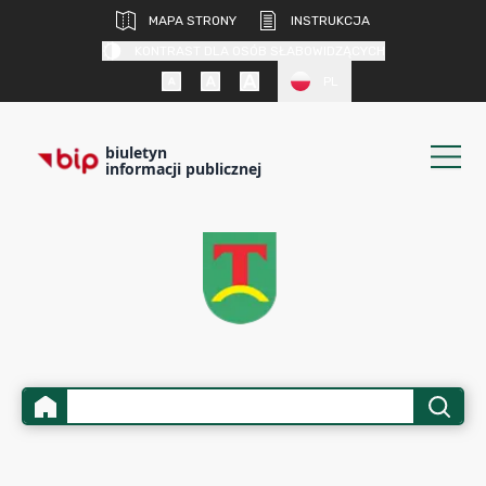
MAPA STRONY
INSTRUKCJA
KONTRAST DLA OSÓB SŁABOWIDZĄCYCH
PL
biuletyn
informacji publicznej