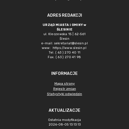
ADRES REDAKCJI
URZĄD MIASTA i GMINY w
ŚLESINIE
ul. Kleczewska 15 | 62-561
Ślesin
e-mail:
sekretariat@slesin.pl
www:
https://www.slesin.pl
Tel. ( 63 ) 270 40 11
Fax. ( 63 ) 270 41 98
INFORMACJE
Mapa strony
Rejestr zmian
Statystyki odwiedzin
AKTUALIZACJE
Ostatnia modyfikacja
2026-08-05 13:13:13