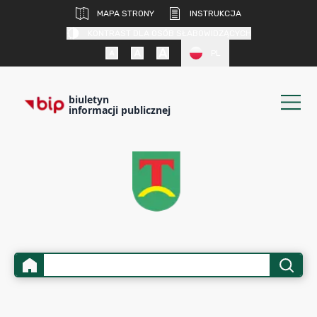
MAPA STRONY
INSTRUKCJA
KONTRAST DLA OSÓB SŁABOWIDZĄCYCH
PL
biuletyn
informacji publicznej