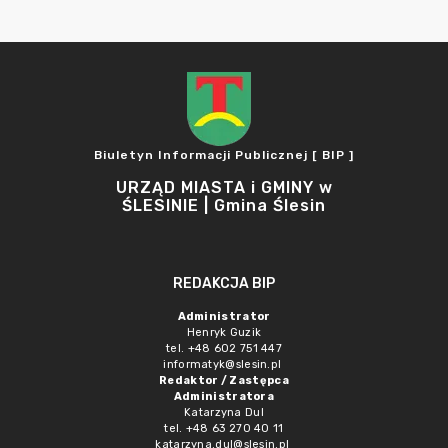
Biuletyn Informacji Publicznej [ BIP ]
URZĄD MIASTA i GMINY w
ŚLESINIE | Gmina Ślesin
REDAKCJA BIP
Administrator
Henryk Guzik
tel. +48 602 751 447
informatyk@slesin.pl
Redaktor / Zastępca
Administratora
Katarzyna Dul
tel. +48 63 270 40 11
katarzyna.dul@slesin.pl