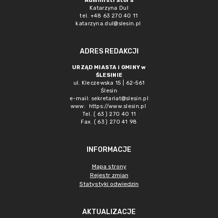
Administratora
Katarzyna Dul
tel. +48 63 270 40 11
katarzyna.dul@slesin.pl
ADRES REDAKCJI
URZĄD MIASTA i GMINY w
ŚLESINIE
ul. Kleczewska 15 | 62-561
Ślesin
e-mail:
sekretariat@slesin.pl
www:
https://www.slesin.pl
Tel. ( 63 ) 270 40 11
Fax. ( 63 ) 270 41 98
INFORMACJE
Mapa strony
Rejestr zmian
Statystyki odwiedzin
AKTUALIZACJE