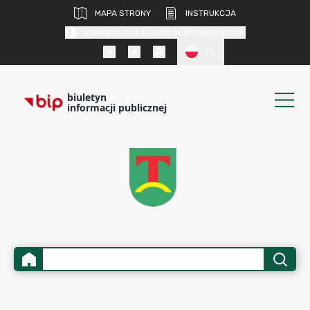
MAPA STRONY
INSTRUKCJA
KONTRAST DLA OSÓB SŁABOWIDZĄCYCH
PL
biuletyn
informacji publicznej