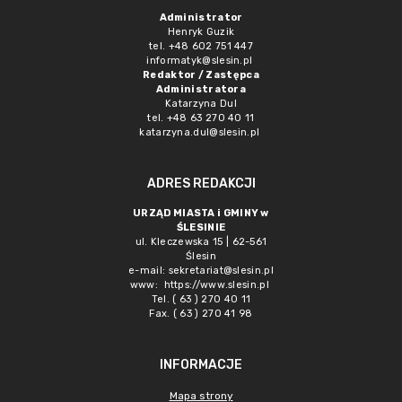
Administrator
Henryk Guzik
tel. +48 602 751 447
informatyk@slesin.pl
Redaktor / Zastępca
Administratora
Katarzyna Dul
tel. +48 63 270 40 11
katarzyna.dul@slesin.pl
ADRES REDAKCJI
URZĄD MIASTA i GMINY w
ŚLESINIE
ul. Kleczewska 15 | 62-561
Ślesin
e-mail:
sekretariat@slesin.pl
www:
https://www.slesin.pl
Tel. ( 63 ) 270 40 11
Fax. ( 63 ) 270 41 98
INFORMACJE
Mapa strony