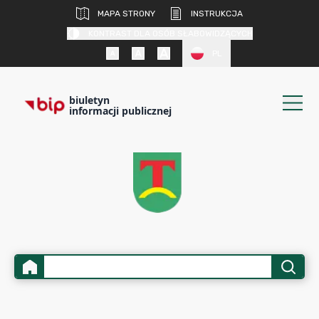
MAPA STRONY
INSTRUKCJA
KONTRAST DLA OSÓB SŁABOWIDZĄCYCH
PL
biuletyn
informacji publicznej