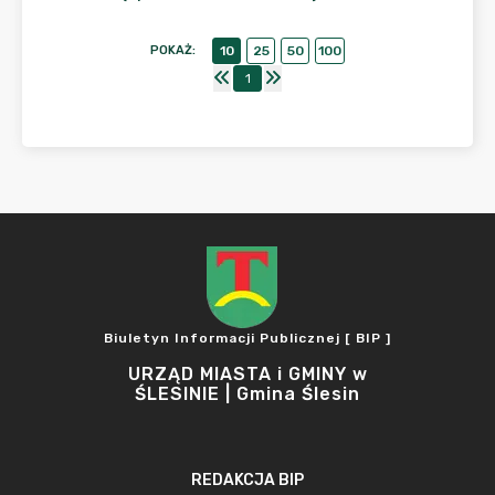
POKAŻ
:
10
25
50
100
1
Biuletyn Informacji Publicznej [ BIP ]
URZĄD MIASTA i GMINY w
ŚLESINIE | Gmina Ślesin
REDAKCJA BIP