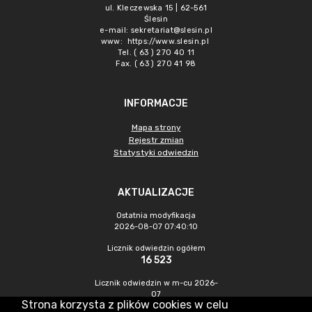
ul. Kleczewska 15 | 62-561
Ślesin
e-mail:
sekretariat@slesin.pl
www:
https://www.slesin.pl
Tel. ( 63 ) 270 40 11
Fax. ( 63 ) 270 41 98
INFORMACJE
Mapa strony
Rejestr zmian
Statystyki odwiedzin
AKTUALIZACJE
Ostatnia modyfikacja
2026-08-07 07:40:10
Licznik odwiedzin ogółem
16 523
Licznik odwiedzin w m-cu 2026-
07
Strona korzysta z plików cookies w celu
963