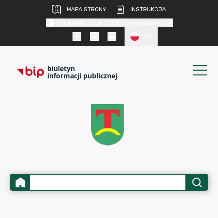
MAPA STRONY
INSTRUKCJA
KONTRAST DLA OSÓB SŁABOWIDZĄCYCH
PL
biuletyn
informacji publicznej