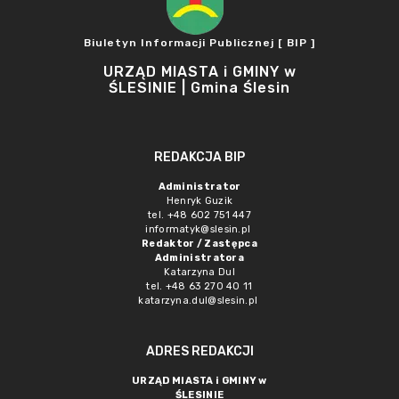
Biuletyn Informacji Publicznej [ BIP ]
URZĄD MIASTA i GMINY w
ŚLESINIE | Gmina Ślesin
REDAKCJA BIP
Administrator
Henryk Guzik
tel. +48 602 751 447
informatyk@slesin.pl
Redaktor / Zastępca
Administratora
Katarzyna Dul
tel. +48 63 270 40 11
katarzyna.dul@slesin.pl
ADRES REDAKCJI
URZĄD MIASTA i GMINY w
ŚLESINIE