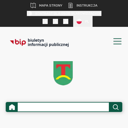
MAPA STRONY
INSTRUKCJA
KONTRAST DLA OSÓB SŁABOWIDZĄCYCH
PL
biuletyn
informacji publicznej