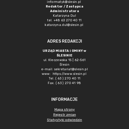
informatyk@slesin.pl
Redaktor / Zastępca
Administratora
Katarzyna Dul
tel. +48 63 270 40 11
katarzyna.dul@slesin.pl
ADRES REDAKCJI
URZĄD MIASTA i GMINY w
ŚLESINIE
ul. Kleczewska 15 | 62-561
Ślesin
e-mail:
sekretariat@slesin.pl
www:
https://www.slesin.pl
Tel. ( 63 ) 270 40 11
Fax. ( 63 ) 270 41 98
INFORMACJE
Mapa strony
Rejestr zmian
Statystyki odwiedzin