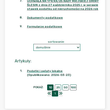
7
.
UCHWAŁA NR 179/XX/25 RADY MIEJSKIEJ GMINY
ŚLESIN z dnia 27 października 2025 r. w sprawie
stawek podatku od nieruchomości na 2026 rok
8
.
Dokumenty podatkowe
9
.
Formularze podatkowe
sortowanie:
Artykuły
:
1
.
Podatki i opłaty lokalne
(Opublikowano: 2026-03-23)
POKAŻ
:
10
25
50
100
1