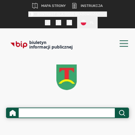
MAPA STRONY
INSTRUKCJA
KONTRAST DLA OSÓB SŁABOWIDZĄCYCH
PL
biuletyn
informacji publicznej