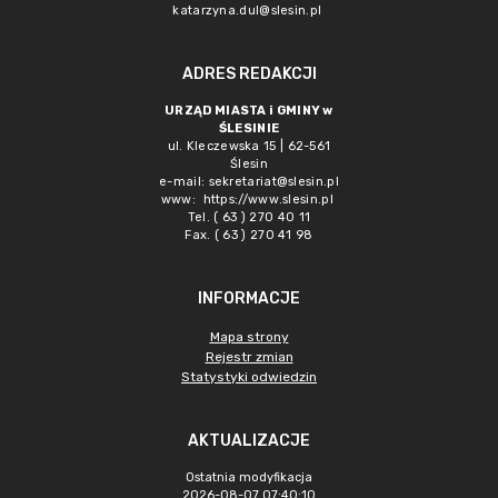
katarzyna.dul@slesin.pl
ADRES REDAKCJI
URZĄD MIASTA i GMINY w
ŚLESINIE
ul. Kleczewska 15 | 62-561
Ślesin
e-mail:
sekretariat@slesin.pl
www:
https://www.slesin.pl
Tel. ( 63 ) 270 40 11
Fax. ( 63 ) 270 41 98
INFORMACJE
Mapa strony
Rejestr zmian
Statystyki odwiedzin
AKTUALIZACJE
Ostatnia modyfikacja
2026-08-07 07:40:10